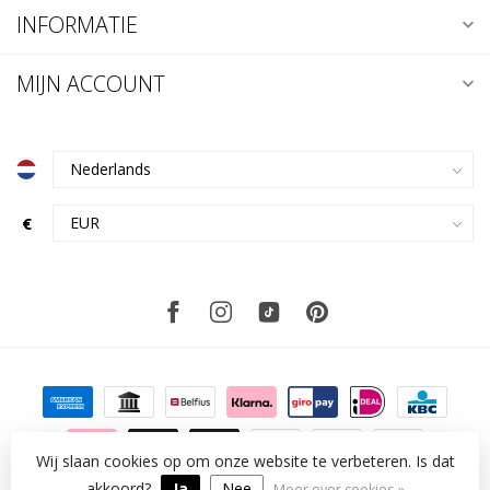
INFORMATIE
MIJN ACCOUNT
€
Wij slaan cookies op om onze website te verbeteren. Is dat
akkoord?
© Copyright 2026 kklup
Ja
Nee
Meer over cookies »