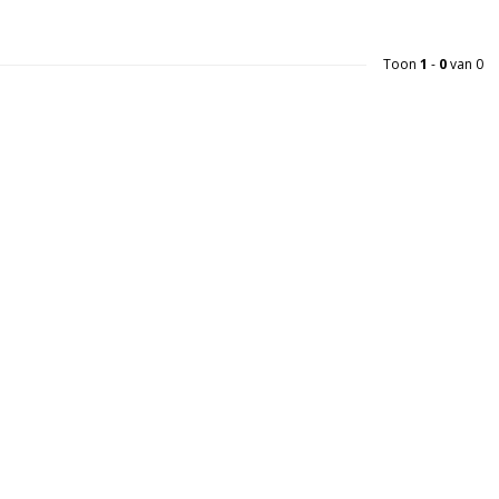
Toon
1
-
0
van 0