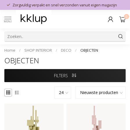
Zorgvuldig verpakt en snel verzonden vanuit eigen magazijn
0
MENU
Home
/
SHOP INTERIOR
/
DECO
/
OBJECTEN
OBJECTEN
FILTERS