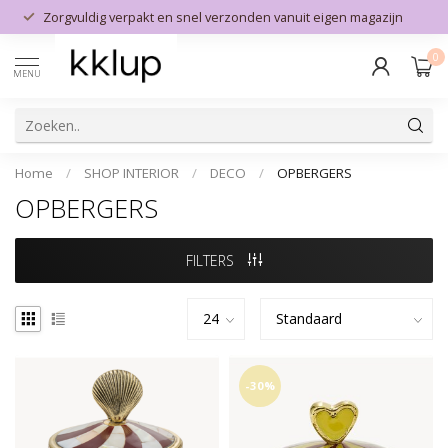
Zorgvuldig verpakt en snel verzonden vanuit eigen magazijn
0
MENU
Home
/
SHOP INTERIOR
/
DECO
/
OPBERGERS
OPBERGERS
FILTERS
-30%