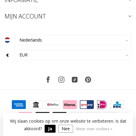
MIJN ACCOUNT
€
Wij slaan cookies op om onze website te verbeteren. Is dat
akkoord?
Ja
Nee
© Copyright 2026 kklup
Meer over cookies »