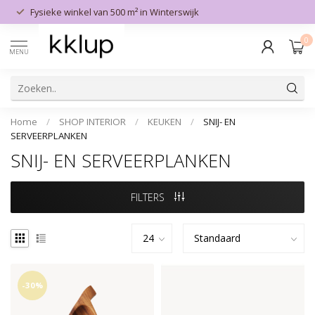
n
Fysieke winkel van 500 m² in Winterswijk
0
MENU
Home
/
SHOP INTERIOR
/
KEUKEN
/
SNIJ- EN
SERVEERPLANKEN
SNIJ- EN SERVEERPLANKEN
FILTERS
-30%