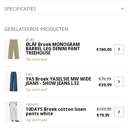
SPECIFICATIES
GERELATEERDE PRODUCTEN
ØLÅF
ØLÅF Broek MONOGRAM
BARREL LEG DENIM PANT
€160,00
TREEHOUSE
Op voorraad
YAS
€79,99
YAS Broek YASELSIE MW WIDE
JEANS - SHOW JEANS L32
€39,99
Op voorraad
10DAYS
€159,90
10DAYS Broek cotton linen
pants white
€79,95
Op voorraad