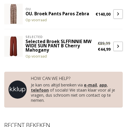
OU.
OU. Broek Pants Paros Zebra
€140,00
Op voorraad
SELECTED
Selected Broek SLFFINNIE MW
€89,99
WIDE SUN PANT B Cherry
€44,99
Mahogany
Op voorraad
HOW CAN WE HELP?
Je kan ons altijd bereiken via
e-mail
,
app
,
telefoon
of socials! We staan klaar voor al je
vragen, dus schroom niet om contact op te
nemen.
RECENT BEKEKEN