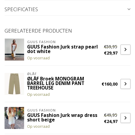
SPECIFICATIES
GERELATEERDE PRODUCTEN
GUUS FASHION
€59,95
GUUS Fashion Jurk strap pearl
dot white
€29,97
Op voorraad
ØLÅF
ØLÅF Broek MONOGRAM
BARREL LEG DENIM PANT
€160,00
TREEHOUSE
Op voorraad
GUUS FASHION
€49,95
GUUS Fashion Jurk wrap dress
short beige
€24,97
Op voorraad