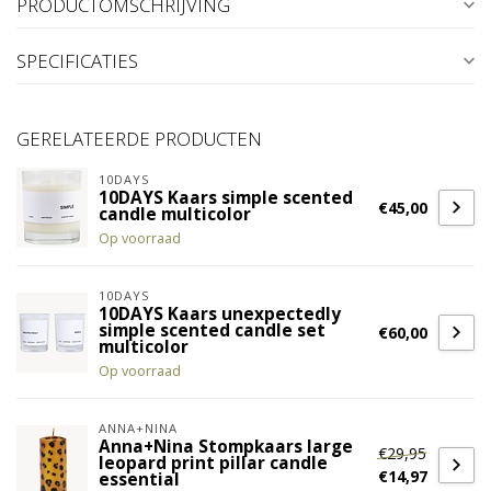
PRODUCTOMSCHRIJVING
SPECIFICATIES
GERELATEERDE PRODUCTEN
10DAYS
10DAYS Kaars simple scented
€45,00
candle multicolor
Op voorraad
10DAYS
10DAYS Kaars unexpectedly
simple scented candle set
€60,00
multicolor
Op voorraad
ANNA+NINA
Anna+Nina Stompkaars large
€29,95
leopard print pillar candle
€14,97
essential