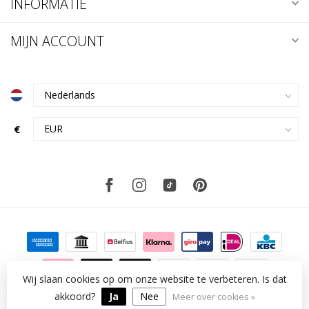
INFORMATIE
MIJN ACCOUNT
€
Wij slaan cookies op om onze website te verbeteren. Is dat
© Copyright 2026 kklup
akkoord?
Ja
Nee
Meer over cookies »