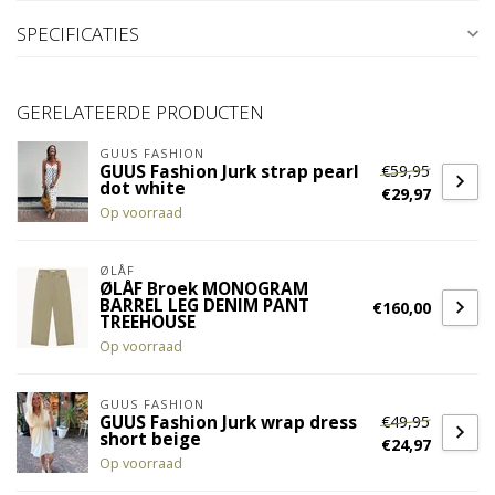
SPECIFICATIES
GERELATEERDE PRODUCTEN
GUUS FASHION
€59,95
GUUS Fashion Jurk strap pearl
dot white
€29,97
Op voorraad
ØLÅF
ØLÅF Broek MONOGRAM
BARREL LEG DENIM PANT
€160,00
TREEHOUSE
Op voorraad
GUUS FASHION
€49,95
GUUS Fashion Jurk wrap dress
short beige
€24,97
Op voorraad