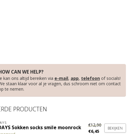
HOW CAN WE HELP?
Je kan ons altijd bereiken via
e-mail
,
app
,
telefoon
of socials!
We staan klaar voor al je vragen, dus schroom niet om contact
op te nemen.
ERDE PRODUCTEN
AYS
€12,90
DAYS Sokken socks smile moonrock
BEKIJKEN
€6,45