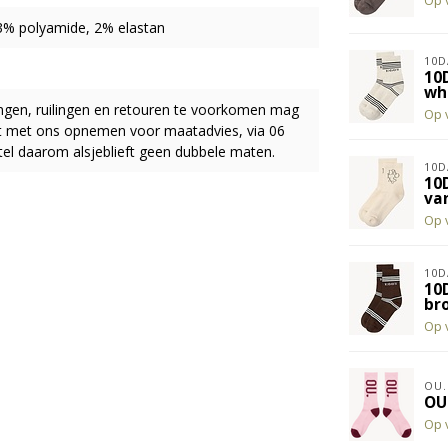
Op 
3% polyamide, 2% elastan
10D
10
wh
ingen, ruilingen en retouren te voorkomen mag
Op 
act met ons opnemen voor maatadvies, via 06
el daarom alsjeblieft geen dubbele maten.
10D
10
van
Op 
10D
10
br
Op 
OU.
OU
Op 