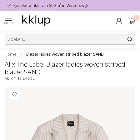
n
Fysieke winkel van 500 m² in Winterswijk
0
MENU
Home
/
Blazer ladies woven striped blazer SAND
Alix The Label Blazer ladies woven striped
blazer SAND
ALIX THE LABEL