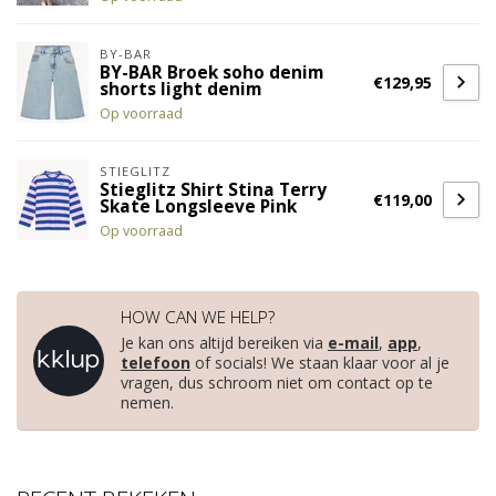
BY-BAR
BY-BAR Broek soho denim
€129,95
shorts light denim
Op voorraad
STIEGLITZ
Stieglitz Shirt Stina Terry
€119,00
Skate Longsleeve Pink
Op voorraad
HOW CAN WE HELP?
Je kan ons altijd bereiken via
e-mail
,
app
,
telefoon
of socials! We staan klaar voor al je
vragen, dus schroom niet om contact op te
nemen.