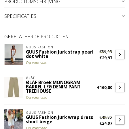
PRODUCTOMSCHRIJVING
SPECIFICATIES
GERELATEERDE PRODUCTEN
GUUS FASHION
€59,95
GUUS Fashion Jurk strap pearl
dot white
€29,97
Op voorraad
ØLÅF
ØLÅF Broek MONOGRAM
BARREL LEG DENIM PANT
€160,00
TREEHOUSE
Op voorraad
GUUS FASHION
€49,95
GUUS Fashion Jurk wrap dress
short beige
€24,97
Op voorraad