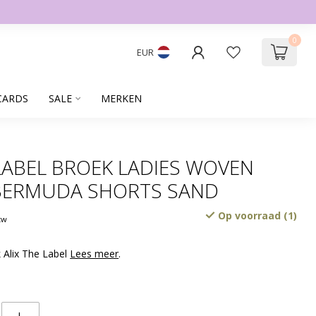
0
EUR
CARDS
SALE
MERKEN
 LABEL BROEK LADIES WOVEN
 BERMUDA SHORTS SAND
Op voorraad (1)
btw
 Alix The Label
Lees meer
.
L