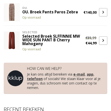
OU.
OU. Broek Pants Paros Zebra
€140,00
Op voorraad
SELECTED
Selected Broek SLFFINNIE MW
€89,99
WIDE SUN PANT B Cherry
€44,99
Mahogany
Op voorraad
HOW CAN WE HELP?
Je kan ons altijd bereiken via
e-mail
,
app
,
telefoon
of socials! We staan klaar voor al je
vragen, dus schroom niet om contact op te
nemen.
RECENT BEKEKEN