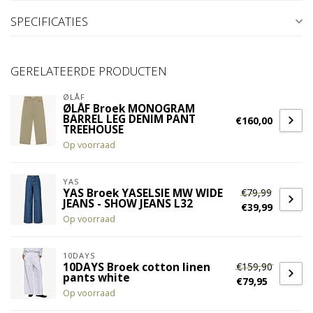
SPECIFICATIES
GERELATEERDE PRODUCTEN
ØLÅF
ØLÅF Broek MONOGRAM
BARREL LEG DENIM PANT
€160,00
TREEHOUSE
Op voorraad
YAS
€79,99
YAS Broek YASELSIE MW WIDE
JEANS - SHOW JEANS L32
€39,99
Op voorraad
10DAYS
€159,90
10DAYS Broek cotton linen
pants white
€79,95
Op voorraad