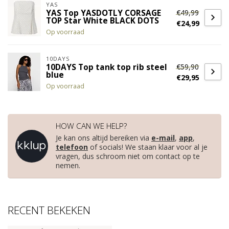
YAS
€49,99
YAS Top YASDOTLY CORSAGE
TOP Star White BLACK DOTS
€24,99
Op voorraad
10DAYS
€59,90
10DAYS Top tank top rib steel
blue
€29,95
Op voorraad
HOW CAN WE HELP?
Je kan ons altijd bereiken via
e-mail
,
app
,
telefoon
of socials! We staan klaar voor al je
vragen, dus schroom niet om contact op te
nemen.
RECENT BEKEKEN