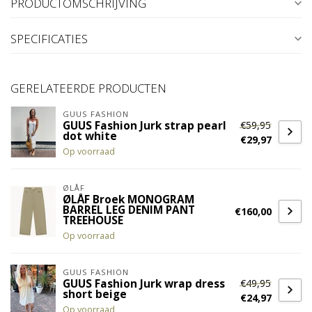
PRODUCTOMSCHRIJVING
SPECIFICATIES
GERELATEERDE PRODUCTEN
GUUS FASHION
€59,95
GUUS Fashion Jurk strap pearl
dot white
€29,97
Op voorraad
ØLÅF
ØLÅF Broek MONOGRAM
BARREL LEG DENIM PANT
€160,00
TREEHOUSE
Op voorraad
GUUS FASHION
€49,95
GUUS Fashion Jurk wrap dress
short beige
€24,97
Op voorraad