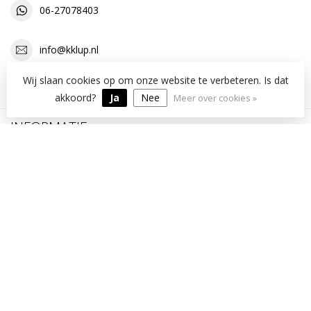
06-27078403
info@kklup.nl
Wij slaan cookies op om onze website te verbeteren. Is dat
OPENINGSTIJDEN
akkoord?
Ja
Nee
Meer over cookies »
INFORMATIE
MIJN ACCOUNT
€