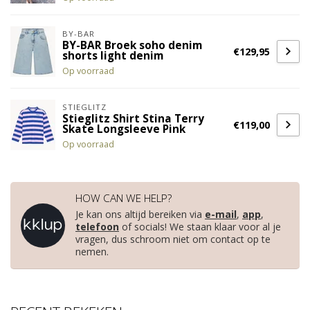
BY-BAR
BY-BAR Broek soho denim
€129,95
shorts light denim
Op voorraad
STIEGLITZ
Stieglitz Shirt Stina Terry
€119,00
Skate Longsleeve Pink
Op voorraad
HOW CAN WE HELP?
Je kan ons altijd bereiken via
e-mail
,
app
,
telefoon
of socials! We staan klaar voor al je
vragen, dus schroom niet om contact op te
nemen.