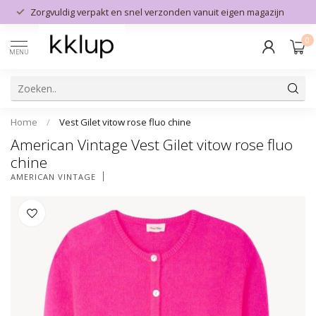
Zorgvuldig verpakt en snel verzonden vanuit eigen magazijn
0
MENU
Home
/
Vest Gilet vitow rose fluo chine
American Vintage Vest Gilet vitow rose fluo
chine
AMERICAN VINTAGE