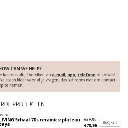
HOW CAN WE HELP?
Je kan ons altijd bereiken via
e-mail
,
app
,
telefoon
of socials!
We staan klaar voor al je vragen, dus schroom niet om contact
op te nemen.
ERDE PRODUCTEN
IVING
€99,95
LIVING Schaal 70s ceramics: plateau
BEKIJKEN
paya
€79,96