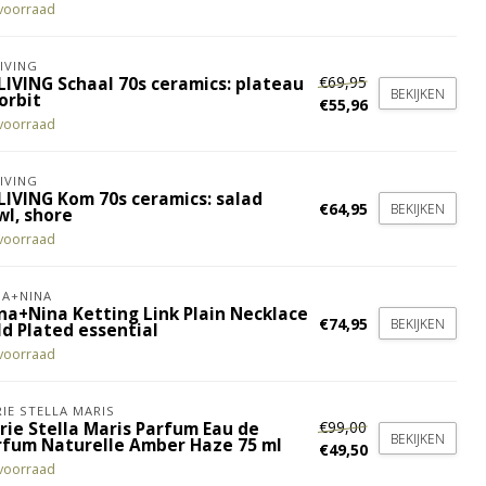
voorraad
IVING
€69,95
LIVING Schaal 70s ceramics: plateau
BEKIJKEN
orbit
€55,96
voorraad
IVING
LIVING Kom 70s ceramics: salad
€64,95
BEKIJKEN
wl, shore
voorraad
A+NINA
na+Nina Ketting Link Plain Necklace
€74,95
BEKIJKEN
ld Plated essential
voorraad
IE STELLA MARIS
€99,00
rie Stella Maris Parfum Eau de
BEKIJKEN
rfum Naturelle Amber Haze 75 ml
€49,50
voorraad