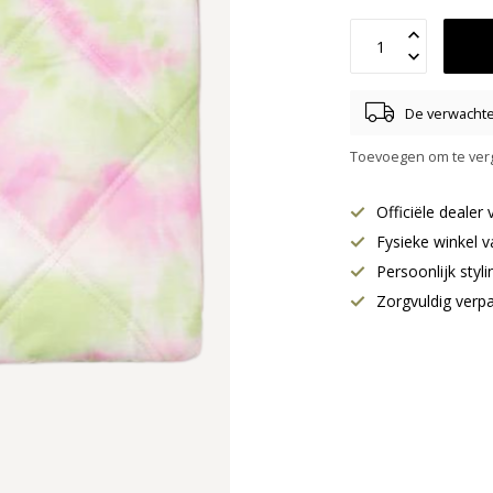
De verwachte 
Toevoegen om te verg
Officiële deale
Fysieke winkel v
Persoonlijk styl
Zorgvuldig verp