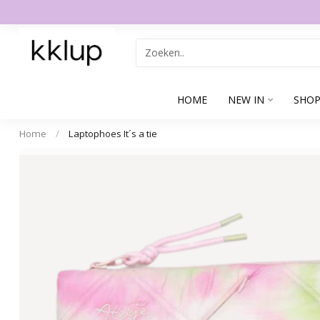
HOME
NEW IN
SHOP
Home
/
Laptophoes It´s a tie