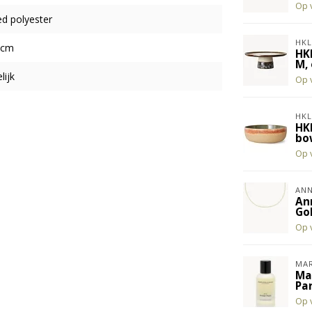
Op 
d polyester
HKL
 cm
HK
M, 
ijk
Op 
HKL
HK
bo
Op 
ANN
An
Go
Op 
MAR
Ma
Pa
Op 