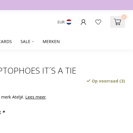
0
EUR
CARDS
SALE
MERKEN
PTOPHOES IT´S A TIE
Op voorraad (3)
 merk Ateljé.
Lees meer
.
:
*