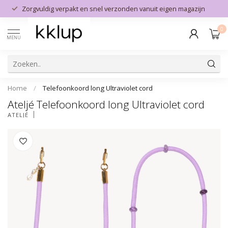
Zorgvuldig verpakt en snel verzonden vanuit eigen magazijn
0
MENU
Home
/
Telefoonkoord long Ultraviolet cord
Ateljé Telefoonkoord long Ultraviolet cord
ATELJÉ