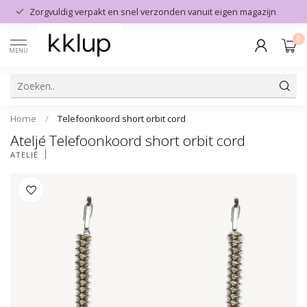
Zorgvuldig verpakt en snel verzonden vanuit eigen magazijn
0
MENU
Home
/
Telefoonkoord short orbit cord
Ateljé Telefoonkoord short orbit cord
ATELJÉ