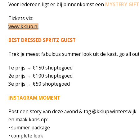
Voor iedereen ligt er bij binnenkomst een
MYSTERY GIFT
Tickets via:
www.kklup.nl
BEST DRESSED SPRITZ GUEST
Trek je meest fabulous summer look uit de kast, go all o
1e prijs → €150 shoptegoed
2e prijs → €100 shoptegoed
3e prijs → €50 shoptegoed
INSTAGRAM MOMENT
Post een story van deze avond & tag @kklup.winterswijk
en maak kans op:
• summer package
• complete look