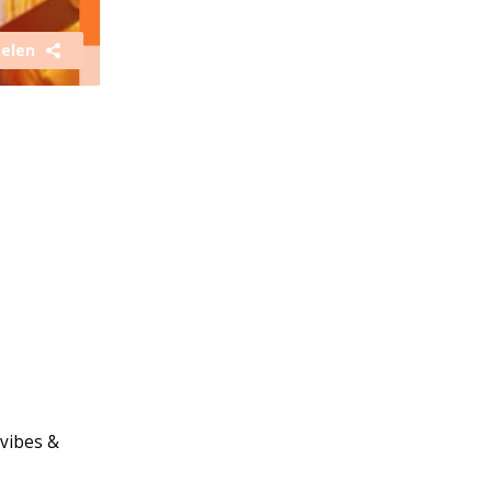
elen
 vibes &