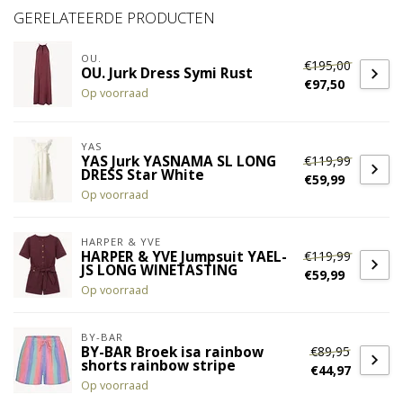
GERELATEERDE PRODUCTEN
OU.
€195,00
OU. Jurk Dress Symi Rust
€97,50
Op voorraad
YAS
€119,99
YAS Jurk YASNAMA SL LONG
DRESS Star White
€59,99
Op voorraad
HARPER & YVE
€119,99
HARPER & YVE Jumpsuit YAEL-
JS LONG WINETASTING
€59,99
Op voorraad
BY-BAR
€89,95
BY-BAR Broek isa rainbow
shorts rainbow stripe
€44,97
Op voorraad