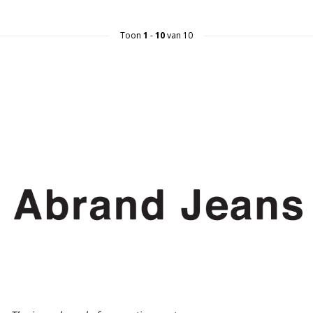
Toon
1
-
10
van 10