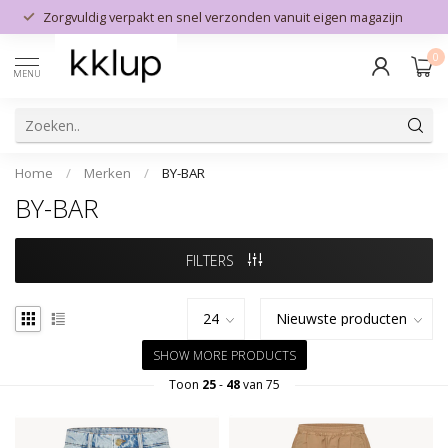
Zorgvuldig verpakt en snel verzonden vanuit eigen magazijn
0
MENU
Home
/
Merken
/
BY-BAR
BY-BAR
FILTERS
SHOW MORE PRODUCTS
Toon
25
-
48
van 75