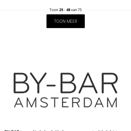
Toon
25
-
48
van 75
TOON MEER