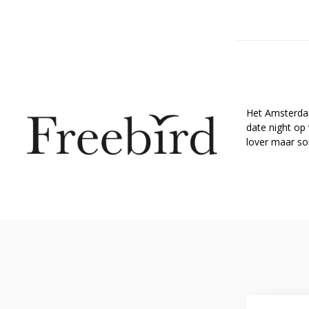
Het Amsterda
date night op
lover maar so