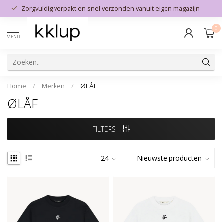
Zorgvuldig verpakt en snel verzonden vanuit eigen magazijn
0
MENU
Home
/
Merken
/
ØLÅF
ØLÅF
FILTERS