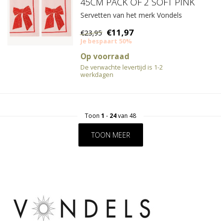
45CM PACK OF 2 SOFT PINK
Servetten van het merk Vondels
€11,97
€23,95
Je bespaart 50%
Op voorraad
De verwachte levertijd is 1-2
werkdagen
Toon
1
-
24
van 48
TOON MEER