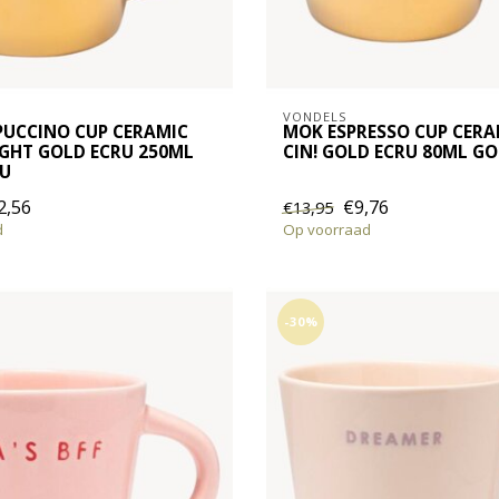
VONDELS
UCCINO CUP CERAMIC
MOK ESPRESSO CUP CERA
IGHT GOLD ECRU 250ML
CIN! GOLD ECRU 80ML G
RU
2,56
€9,76
€13,95
d
Op voorraad
-30%