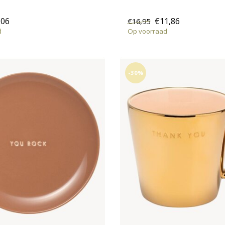
,06
€11,86
€16,95
d
Op voorraad
-30%