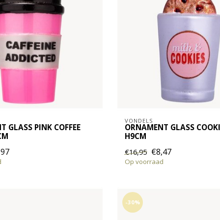
VONDELS
 GLASS PINK COFFEE
ORNAMENT GLASS COOKI
CM
H9CM
,97
€8,47
€16,95
d
Op voorraad
-30%