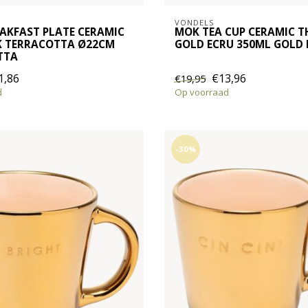
VONDELS
AKFAST PLATE CERAMIC
MOK TEA CUP CERAMIC 
K TERRACOTTA Ø22CM
GOLD ECRU 350ML GOLD 
TTA
1,86
€13,96
€19,95
d
Op voorraad
-30%