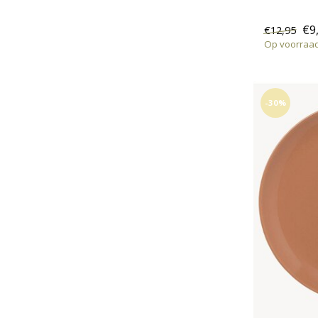
€9
€12,95
Op voorraa
-30%