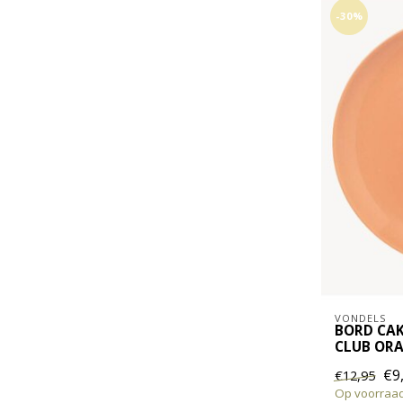
-30%
VONDELS
BORD CAK
CLUB OR
€9
€12,95
Op voorraa