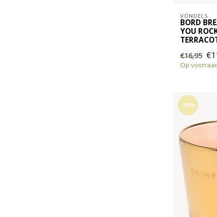
VONDELS
BORD BRE
YOU ROC
TERRACO
€1
€16,95
Op voorraa
-30%