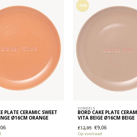
-30%
VONDELS
E PLATE CERAMIC SWEET
BORD CAKE PLATE CERAM
ANGE Ø16CM ORANGE
VITA BEIGE Ø16CM BEIGE
,06
€9,06
€12,95
d
Op voorraad