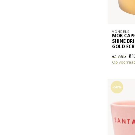
VONDELS
MOK CAPP
SHINE BR
GOLD EC
€1
€17,95
Op voorraa
-50%