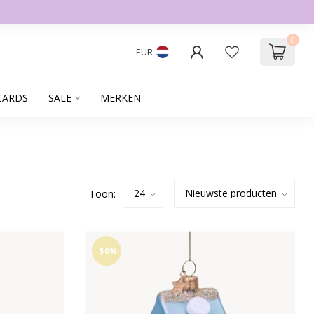
0
EUR
CARDS
SALE
MERKEN
Toon:
-50%