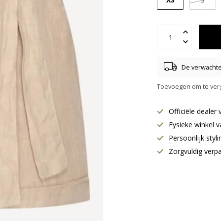
De verwachte 
Toevoegen om te verg
Officiële deale
Fysieke winkel v
Persoonlijk styl
Zorgvuldig verp