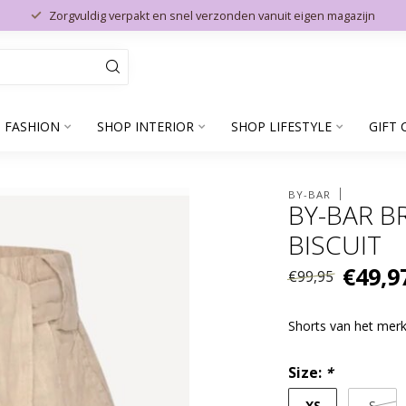
Zorgvuldig verpakt en snel verzonden vanuit eigen magazijn
 FASHION
SHOP INTERIOR
SHOP LIFESTYLE
GIFT 
BY-BAR
BY-BAR B
BISCUIT
€49,9
€99,95
Shorts van het me
Size:
*
XS
S