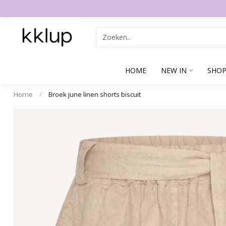
HOME
NEW IN
SHOP
Home
/
Broek june linen shorts biscuit