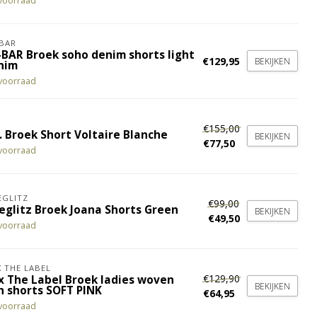
voorraad
BAR
-BAR Broek soho denim shorts light
€129,95
BEKIJKEN
nim
voorraad
€155,00
. Broek Short Voltaire Blanche
BEKIJKEN
€77,50
voorraad
EGLITZ
€99,00
ieglitz Broek Joana Shorts Green
BEKIJKEN
€49,50
voorraad
X THE LABEL
€129,90
ix The Label Broek ladies woven
BEKIJKEN
h shorts SOFT PINK
€64,95
voorraad