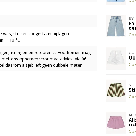
Op 
BY-
BY
de
ne was, strijken toegestaan bij lagere
Op 
n ( 110 °C )
ingen, ruilingen en retouren te voorkomen mag
OU.
OU
act met ons opnemen voor maatadvies, via 06
Op 
el daarom alsjeblieft geen dubbele maten.
STI
St
Op 
ALI
Al
ric
Op 