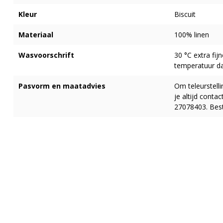
Kleur
Biscuit
Materiaal
100% linen
Wasvoorschrift
30 °C extra fij
temperatuur da
Pasvorm en maatadvies
Om teleurstell
je altijd cont
27078403. Best