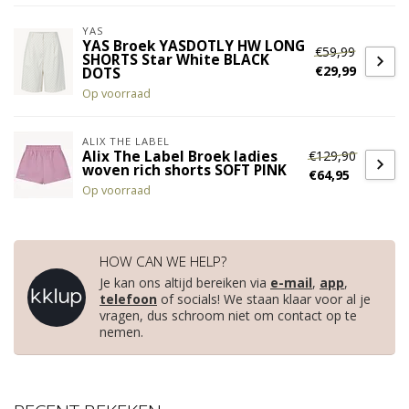
YAS
YAS Broek YASDOTLY HW LONG
€59,99
SHORTS Star White BLACK
€29,99
DOTS
Op voorraad
ALIX THE LABEL
€129,90
Alix The Label Broek ladies
woven rich shorts SOFT PINK
€64,95
Op voorraad
HOW CAN WE HELP?
Je kan ons altijd bereiken via
e-mail
,
app
,
telefoon
of socials! We staan klaar voor al je
vragen, dus schroom niet om contact op te
nemen.