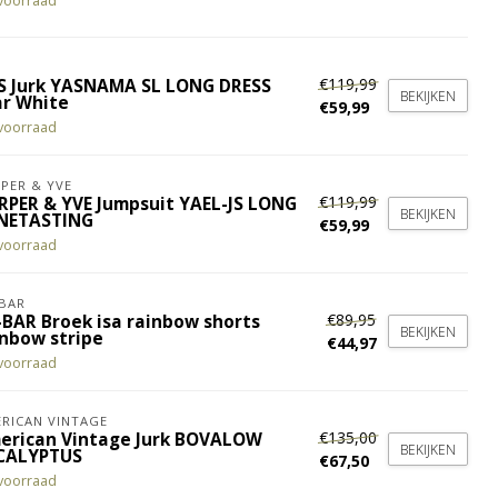
voorraad
€119,99
S Jurk YASNAMA SL LONG DRESS
BEKIJKEN
ar White
€59,99
voorraad
PER & YVE
€119,99
RPER & YVE Jumpsuit YAEL-JS LONG
BEKIJKEN
NETASTING
€59,99
voorraad
BAR
€89,95
-BAR Broek isa rainbow shorts
BEKIJKEN
inbow stripe
€44,97
voorraad
RICAN VINTAGE
€135,00
erican Vintage Jurk BOVALOW
BEKIJKEN
CALYPTUS
€67,50
voorraad