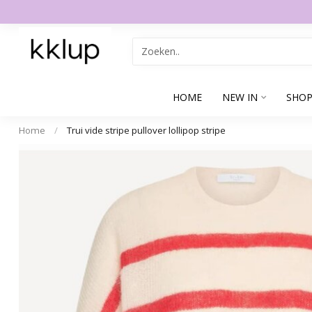
HOME
NEW IN
SHOP
Home
/
Trui vide stripe pullover lollipop stripe