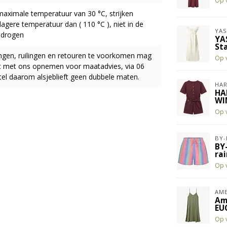
Op 
ximale temperatuur van 30 °C, strijken
lagere temperatuur dan ( 110 °C ), niet in de
YAS
 drogen
YA
St
ingen, ruilingen en retouren te voorkomen mag
Op 
act met ons opnemen voor maatadvies, via 06
el daarom alsjeblieft geen dubbele maten.
HAR
HA
WI
Op 
BY-
BY
ra
Op 
AME
Am
EU
Op 