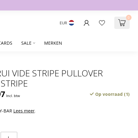
0
EUR
CARDS
SALE
MERKEN
RUI VIDE STRIPE PULLOVER
 STRIPE
97
Op voorraad (1)
Incl. btw
BY-BAR
Lees meer
.
L