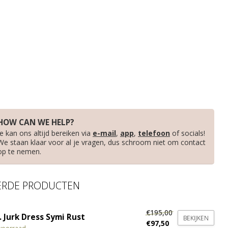
HOW CAN WE HELP?
Je kan ons altijd bereiken via
e-mail
,
app
,
telefoon
of socials!
We staan klaar voor al je vragen, dus schroom niet om contact
op te nemen.
ERDE PRODUCTEN
€195,00
 Jurk Dress Symi Rust
BEKIJKEN
€97,50