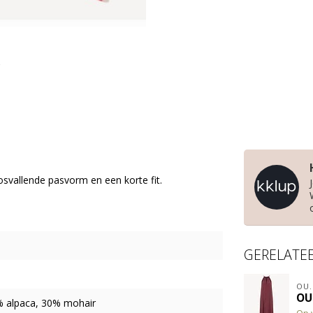
losvallende pasvorm en een korte fit.
GERELATE
OU.
OU.
% alpaca, 30% mohair