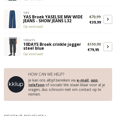
YAS
€79,99
YAS Broek YASELSIE MW WIDE
JEANS - SHOW JEANS L32
€39,99
Op voorraad
10DAYS
€159,90
10DAYS Broek crinkle jogger
steel blue
€79,95
Op voorraad
HOW CAN WE HELP?
Je kan ons altijd bereiken via
e-mail
,
app
,
telefoon
of socials! We staan klaar voor al je
vragen, dus schroom niet om contact op te
nemen.