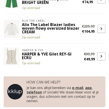
€74,95
BRIGHT GREEN
Op voorraad
ALIX THE LABEL
Alix The Label Blazer ladies
€209,90
woven flowy oversized blazer
€104,95
CREAM
Op voorraad
HARPER & YVE
€99,99
HARPER & YVE Gilet REY-GI
ECRU
€49,99
Op voorraad
HOW CAN WE HELP?
Je kan ons altijd bereiken via
e-mail
,
app
,
telefoon
of socials! We staan klaar voor al je
vragen, dus schroom niet om contact op te
nemen.