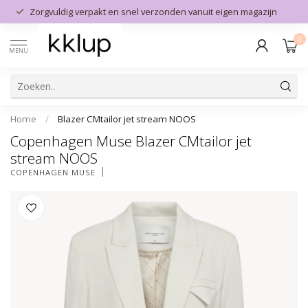
Zorgvuldig verpakt en snel verzonden vanuit eigen magazijn
0
MENU
Home
/
Blazer CMtailor jet stream NOOS
Copenhagen Muse Blazer CMtailor jet
stream NOOS
COPENHAGEN MUSE