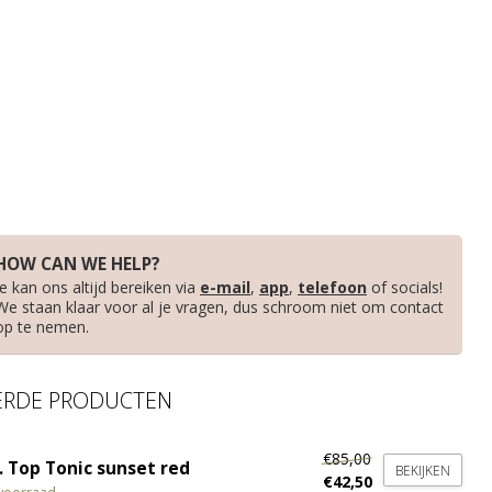
HOW CAN WE HELP?
Je kan ons altijd bereiken via
e-mail
,
app
,
telefoon
of socials!
We staan klaar voor al je vragen, dus schroom niet om contact
op te nemen.
ERDE PRODUCTEN
€85,00
. Top Tonic sunset red
BEKIJKEN
€42,50