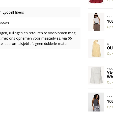
Op 
Lyocell fibers
10D
10
assen
Op 
ingen, ruilingen en retouren te voorkomen mag
act met ons opnemen voor maatadvies, via 06
el daarom alsjeblieft geen dubbele maten.
OU.
OU
Op 
YAS
YA
Wh
Op 
10D
10
Op 