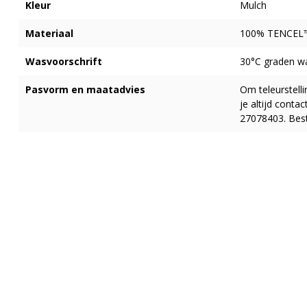
Kleur
Mulch
Materiaal
100% TENCEL™ 
Wasvoorschrift
30°C graden w
Pasvorm en maatadvies
Om teleurstell
je altijd cont
27078403. Best