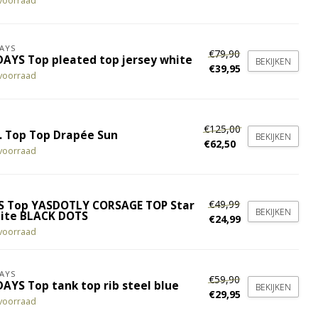
voorraad
AYS
€79,90
DAYS Top pleated top jersey white
BEKIJKEN
€39,95
voorraad
€125,00
. Top Top Drapée Sun
BEKIJKEN
€62,50
voorraad
€49,99
S Top YASDOTLY CORSAGE TOP Star
BEKIJKEN
ite BLACK DOTS
€24,99
voorraad
AYS
€59,90
DAYS Top tank top rib steel blue
BEKIJKEN
€29,95
voorraad