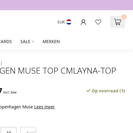
0
EUR
CARDS
SALE
MERKEN
GEN MUSE TOP CMLAYNA-TOP
7
Op voorraad (1)
Incl. btw
 Copenhagen Muse
Lees meer
.
M
L