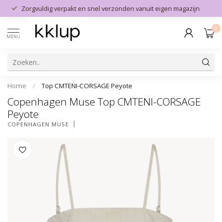
Zorgvuldig verpakt en snel verzonden vanuit eigen magazijn
0
MENU
Home
/
Top CMTENI-CORSAGE Peyote
Copenhagen Muse Top CMTENI-CORSAGE
Peyote
COPENHAGEN MUSE