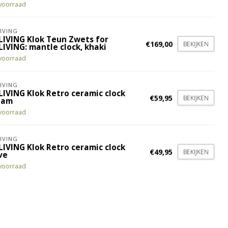
voorraad
IVING
LIVING Klok Teun Zwets for
€169,00
BEKIJKEN
LIVING: mantle clock, khaki
voorraad
IVING
LIVING Klok Retro ceramic clock
€59,95
BEKIJKEN
eam
voorraad
IVING
LIVING Klok Retro ceramic clock
€49,95
BEKIJKEN
ve
voorraad