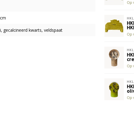
Op 
5cm
HKL
HK
HK
, gecalcineerd kwarts, veldspaat
Op 
HKL
HK
cr
Op 
HKL
HK
oli
Op 