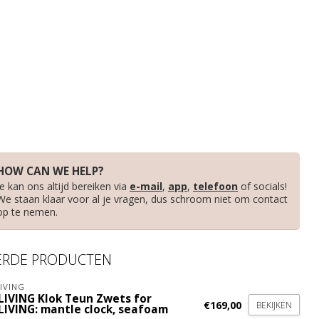
HOW CAN WE HELP?
Je kan ons altijd bereiken via
e-mail
,
app
,
telefoon
of socials!
We staan klaar voor al je vragen, dus schroom niet om contact
op te nemen.
ERDE PRODUCTEN
IVING
LIVING Klok Teun Zwets for
€169,00
BEKIJKEN
LIVING: mantle clock, seafoam