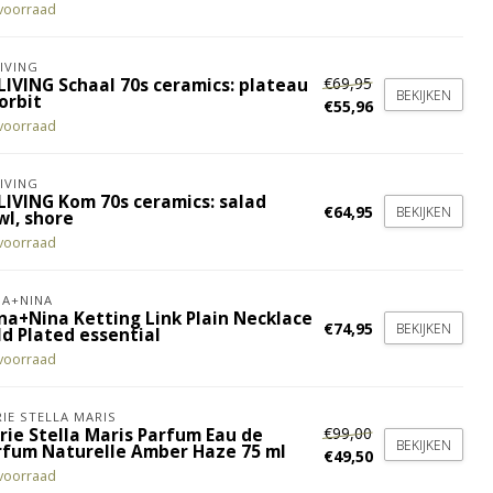
voorraad
IVING
€69,95
LIVING Schaal 70s ceramics: plateau
BEKIJKEN
orbit
€55,96
voorraad
IVING
LIVING Kom 70s ceramics: salad
€64,95
BEKIJKEN
wl, shore
voorraad
A+NINA
na+Nina Ketting Link Plain Necklace
€74,95
BEKIJKEN
ld Plated essential
voorraad
IE STELLA MARIS
€99,00
rie Stella Maris Parfum Eau de
BEKIJKEN
rfum Naturelle Amber Haze 75 ml
€49,50
voorraad