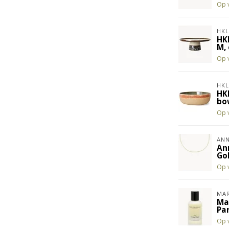
Op 
HKL
HK
M, 
Op 
HKL
HK
bo
Op 
ANN
An
Go
Op 
MAR
Ma
Pa
Op 