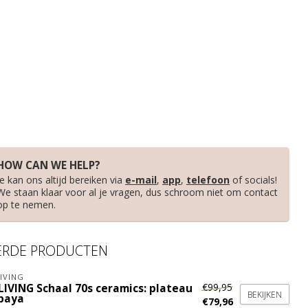
HOW CAN WE HELP?
Je kan ons altijd bereiken via
e-mail
,
app
,
telefoon
of socials!
We staan klaar voor al je vragen, dus schroom niet om contact
op te nemen.
ERDE PRODUCTEN
IVING
€99,95
LIVING Schaal 70s ceramics: plateau
BEKIJKEN
paya
€79,96