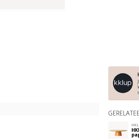
GERELATE
HKL
HK
pa