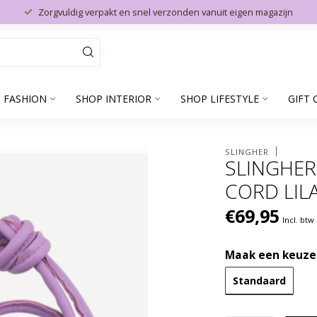
Zorgvuldig verpakt en snel verzonden vanuit eigen magazijn
 FASHION
SHOP INTERIOR
SHOP LIFESTYLE
GIFT 
SLINGHER
SLINGHE
CORD LIL
€69,95
Incl. btw
Maak een keuze
Standaard