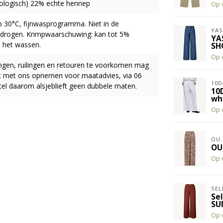
ologisch) 22% echte hennep
Op 
30°C, fijnwasprogramma. Niet in de
YAS
drogen. Krimpwaarschuwing: kan tot 5%
YA
s het wassen.
SH
Op 
ingen, ruilingen en retouren te voorkomen mag
act met ons opnemen voor maatadvies, via 06
10D
el daarom alsjeblieft geen dubbele maten.
10
wh
Op 
OU.
OU
Op 
SEL
Se
SU
Op 