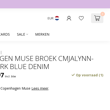
0
EUR
CARDS
SALE
MERKEN
GEN MUSE BROEK CMJALYNN-
RK BLUE DENIM
97
Op voorraad (1)
Incl. btw
k Copenhagen Muse
Lees meer
.