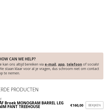
HOW CAN WE HELP?
Je kan ons altijd bereiken via
e-mail
,
app
,
telefoon
of socials!
We staan klaar voor al je vragen, dus schroom niet om contact
op te nemen.
ERDE PRODUCTEN
F
ÅF Broek MONOGRAM BARREL LEG
€160,00
BEKIJKEN
NIM PANT TREEHOUSE