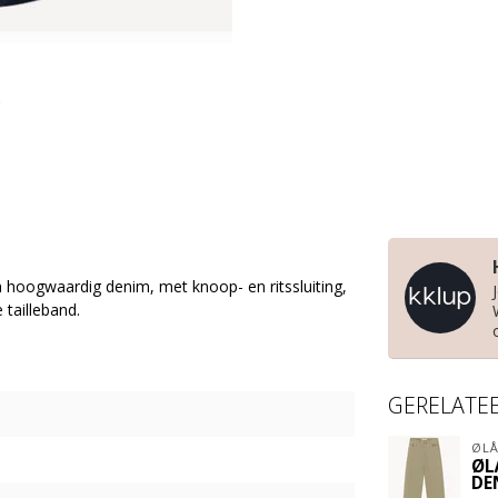
hoogwaardig denim, met knoop- en ritssluiting,
 tailleband.
GERELATE
ØLÅ
ØL
DE