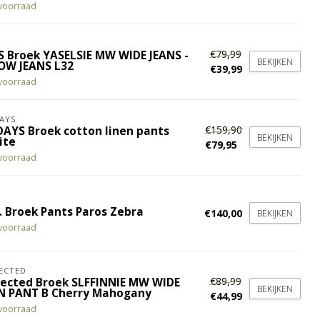
voorraad
€79,99
S Broek YASELSIE MW WIDE JEANS -
BEKIJKEN
OW JEANS L32
€39,99
voorraad
AYS
€159,90
DAYS Broek cotton linen pants
BEKIJKEN
ite
€79,95
voorraad
. Broek Pants Paros Zebra
€140,00
BEKIJKEN
voorraad
ECTED
€89,99
lected Broek SLFFINNIE MW WIDE
BEKIJKEN
N PANT B Cherry Mahogany
€44,99
voorraad