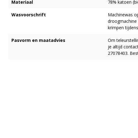
Materiaal
78% katoen (bi
Wasvoorschrift
Machinewas op 
droogmachine 
krimpen tijden
Pasvorm en maatadvies
Om teleurstell
je altijd cont
27078403. Best