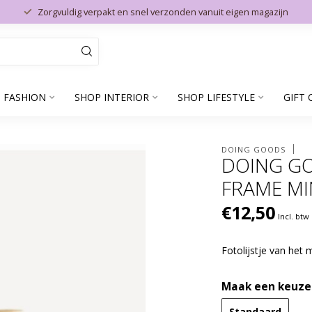
Zorgvuldig verpakt en snel verzonden vanuit eigen magazijn
 FASHION
SHOP INTERIOR
SHOP LIFESTYLE
GIFT 
DOING GOODS
DOING GO
FRAME MI
€12,50
Incl. btw
Fotolijstje van he
Maak een keuze
Standaard