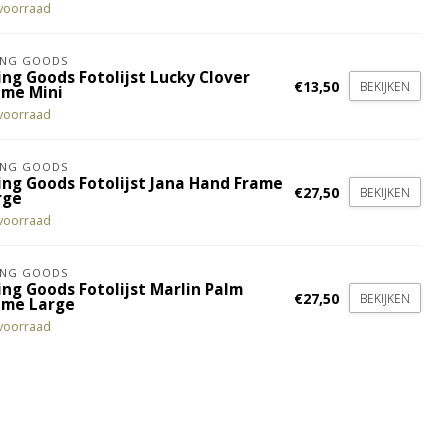
voorraad
ING GOODS
ing Goods Fotolijst Lucky Clover
€13,50
BEKIJKEN
ame Mini
voorraad
ING GOODS
ing Goods Fotolijst Jana Hand Frame
€27,50
BEKIJKEN
rge
voorraad
ING GOODS
ing Goods Fotolijst Marlin Palm
€27,50
BEKIJKEN
ame Large
voorraad