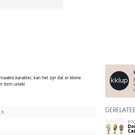
aakte karakter, kan het zijn dat er kleine
er item uniek!
GERELATE
.1
DO
Do
Ca