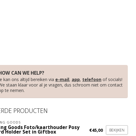
HOW CAN WE HELP?
Je kan ons altijd bereiken via
e-mail
,
app
,
telefoon
of socials!
We staan klaar voor al je vragen, dus schroom niet om contact
op te nemen.
ERDE PRODUCTEN
ING GOODS
ing Goods Foto/kaarthouder Posy
€45,00
BEKIJKEN
rd Holder Set in Giftbox