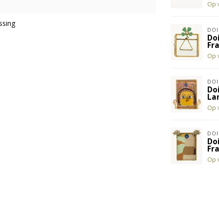
Op 
ssing
DO
Do
Fr
Op 
DO
Do
La
Op 
DO
Do
Fr
Op 