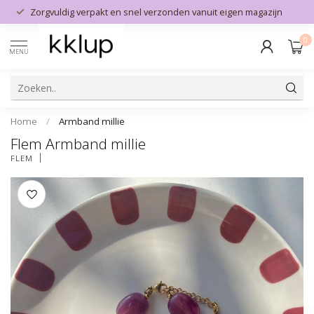
Zorgvuldig verpakt en snel verzonden vanuit eigen magazijn
0
MENU
Home
/
Armband millie
Flem Armband millie
FLEM