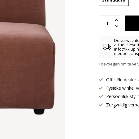
De verwachte 
actuele lever
info@kklup.n
meubeltransp
Toevoegen om te verg
Officiële deale
Fysieke winkel v
Persoonlijk styl
Zorgvuldig verp