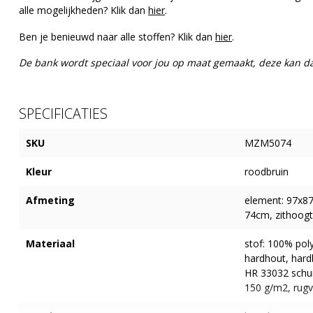
alle mogelijkheden? Klik dan
hier
.
Ben je benieuwd naar alle stoffen? Klik dan
hier
.
De bank wordt speciaal voor jou op maat gemaakt, deze kan 
SPECIFICATIES
SKU
MZM5074
Kleur
roodbruin
Afmeting
element: 97x8
74cm, zithoogt
Materiaal
stof: 100% poly
hardhout, hardb
HR 33032 schu
150 g/m2, rugv