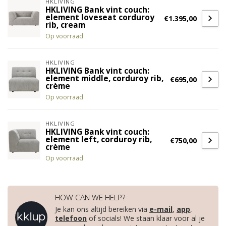
HKLIVING
HKLIVING Bank vint couch:
element loveseat corduroy
€1.395,00
rib, cream
Op voorraad
HKLIVING
HKLIVING Bank vint couch:
element middle, corduroy rib,
€695,00
crème
Op voorraad
HKLIVING
HKLIVING Bank vint couch:
element left, corduroy rib,
€750,00
crème
Op voorraad
HOW CAN WE HELP?
Je kan ons altijd bereiken via
e-mail
,
app
,
telefoon
of socials! We staan klaar voor al je