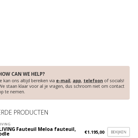
HOW CAN WE HELP?
Je kan ons altijd bereiken via
e-mail
,
app
,
telefoon
of socials!
We staan klaar voor al je vragen, dus schroom niet om contact
op te nemen.
ERDE PRODUCTEN
IVING
LIVING Fauteuil Meloa fauteuil,
€1.195,00
BEKIJKEN
odle