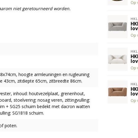
Op 
daarom niet geretourneerd worden.
HKL
HK
lo
Op 
HKL
HK
lo
Op 
48x74cm, hoogte armleuningen en rugleuning
e 43cm, zitdiepte 65cm, zitbreedte 86cm.
HKL
HK
lo
ester, inhoud: houtvezelplaat, grenenhout,
oard, stoelvering: nosag veren, zittingvulling:
Op 
im + SG25 schuim bedekt met dacron watten
ulling: SG1818 schuim.
of poten.