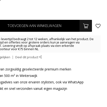
TOEVOEGEN AAN WINKELWAGEN
levertijd bedraagt 2 tot 12 weken, afhankelijk van het product. De
tijd en offertes voor grotere orders kun je aanvragen via
l
. Levering vindt op afspraak plaats via een erkende
orteur voor €75 binnen NL
elijken
Deel dit product
r van zorgvuldig geselecteerde premium merken
an 500 m² in Winterswijk
ingadvies van onze ervaren stylisten, ook via WhatsApp
akt en snel verzonden vanuit eigen magazijn