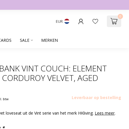
0
EUR
CARDS
SALE
MERKEN
 BANK VINT COUCH: ELEMENT
 CORDUROY VELVET, AGED
Leverbaar op bestelling
cl. btw
et loveseat uit de Vint serie van het merk HKliving.
Lees meer
.
:
*