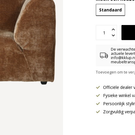
Standaard
De verwachte 
actuele lever
info@kklup.n
meubeltransp
Toevoegen om te verg
Officiële deale
Fysieke winkel v
Persoonlijk styl
Zorgvuldig verp