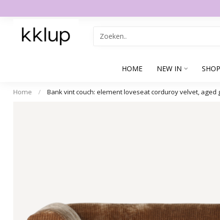
HOME
NEW IN
SHOP
Home
/
Bank vint couch: element loveseat corduroy velvet, aged 