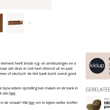
et element heeft brede rug- en armleuningen en is
aar ziet deze er ook heel sfeervol uit en past
mien of electisch: de Vint bank komt overal goed
e bijna iedere opstelling kan maken en de bank in
GERELATE
lik dan
hier
.
HKL
 in de smaak? Klik
hier
om te kijken welke stoffen
HK
po