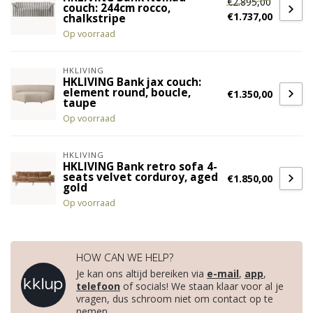
€2.895,00
couch: 244cm rocco,
€1.737,00
chalkstripe
Op voorraad
HKLIVING
HKLIVING Bank jax couch:
element round, boucle,
€1.350,00
taupe
Op voorraad
HKLIVING
HKLIVING Bank retro sofa 4-
seats velvet corduroy, aged
€1.850,00
gold
Op voorraad
HOW CAN WE HELP?
Je kan ons altijd bereiken via
e-mail
,
app
,
telefoon
of socials! We staan klaar voor al je
vragen, dus schroom niet om contact op te
nemen.