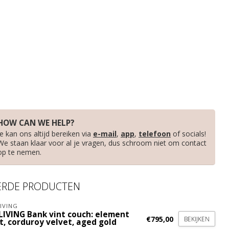
HOW CAN WE HELP?
Je kan ons altijd bereiken via
e-mail
,
app
,
telefoon
of socials!
We staan klaar voor al je vragen, dus schroom niet om contact
op te nemen.
ERDE PRODUCTEN
IVING
LIVING Bank vint couch: element
€795,00
BEKIJKEN
t, corduroy velvet, aged gold