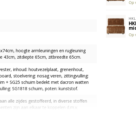
Op 
HKL
HK
mi
Op 
4x74cm, hoogte armleuningen en rugleuning
e 43cm, zitdiepte 65cm, zitbreedte 65cm.
ester, inhoud: houtvezelplaat, grenenhout,
oard, stoelvering: nosag veren, zittingvulling:
im + SG25 schuim bedekt met dacron watten
ulling: SG1818 schuim, poten: kunststof.
aan alle zijdes gestoffeerd, in diverse stoffen
enten zijn aan elkaar te koppelen d.m.v.