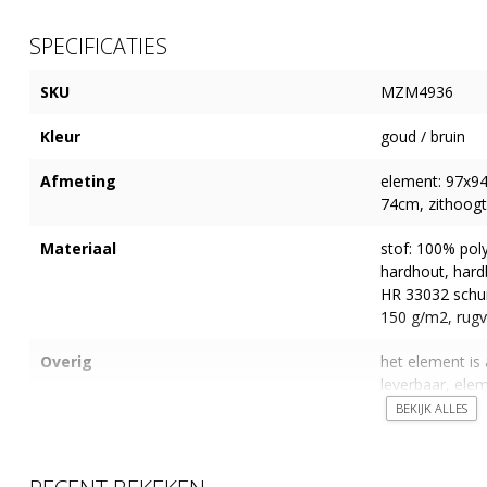
SPECIFICATIES
SKU
MZM4936
Kleur
goud / bruin
Afmeting
element: 97x9
74cm, zithoogt
Materiaal
stof: 100% poly
hardhout, hardb
HR 33032 schu
150 g/m2, rugv
Overig
het element is 
leverbaar, elem
klemmen.
BEKIJK ALLES