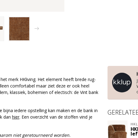
n het merk HKliving. Het element heeft brede rug-
alleen comfortabel maar ziet deze er ook heel
dern, klassiek, bohemien of electisch: de Vint bank
e bijna iedere opstelling kan maken en de bank in
GERELATE
lik dan
hier
. Een overzicht van de stoffen vind je
HKL
HK
lef
daarom niet geretourneerd worden.