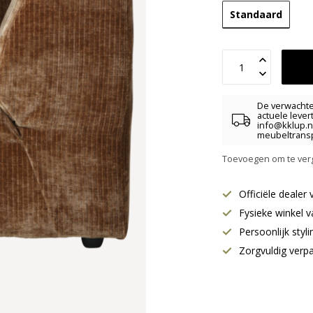
Standaard
De verwachte 
actuele lever
info@kklup.n
meubeltransp
Toevoegen om te verg
Officiële deale
Fysieke winkel v
Persoonlijk styl
Zorgvuldig verp