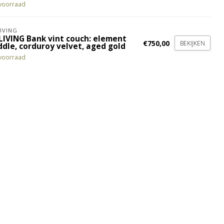
voorraad
IVING
LIVING Bank vint couch: element
€750,00
BEKIJKEN
ddle, corduroy velvet, aged gold
voorraad