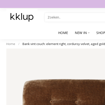
HOME
NEW IN
SHOP
Home
/
Bank vint couch: element right, corduroy velvet, aged gol