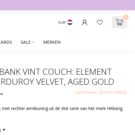
0
EUR
CARDS
SALE
MERKEN
 BANK VINT COUCH: ELEMENT
ORDUROY VELVET, AGED GOLD
Leverbaar op bestelling
btw
 met rechter armleuning uit de Vint serie van het merk HKliving.
:
*