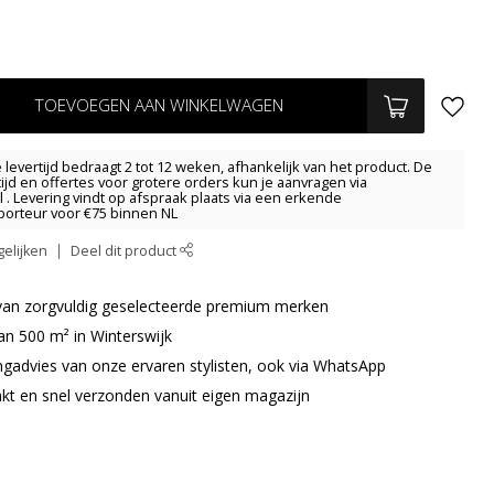
TOEVOEGEN AAN WINKELWAGEN
levertijd bedraagt 2 tot 12 weken, afhankelijk van het product. De
tijd en offertes voor grotere orders kun je aanvragen via
l
. Levering vindt op afspraak plaats via een erkende
orteur voor €75 binnen NL
elijken
Deel dit product
r van zorgvuldig geselecteerde premium merken
an 500 m² in Winterswijk
ingadvies van onze ervaren stylisten, ook via WhatsApp
akt en snel verzonden vanuit eigen magazijn