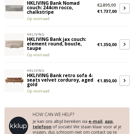
HKLIVING Bank Nomad
€2.895,00
couch: 244cm rocco,
€1.737,00
chalkstripe
Op voorraad
HKLIVING
HKLIVING Bank jax couch:
element round, boucle,
€1.350,00
taupe
Op voorraad
HKLIVING
HKLIVING Bank retro sofa 4-
seats velvet corduroy, aged
€1.850,00
gold
Op voorraad
HOW CAN WE HELP?
Je kan ons altijd bereiken via
e-mail
,
app
,
telefoon
of socials! We staan klaar voor al je
vragen, dus schroom niet om contact op te