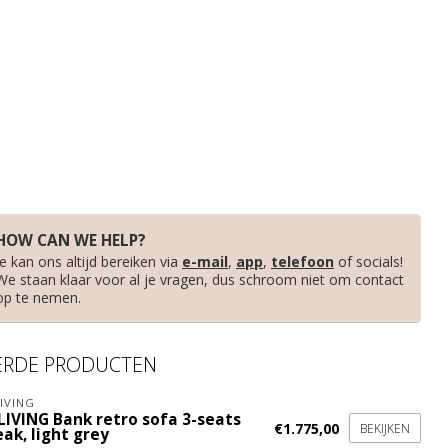
HOW CAN WE HELP?
Je kan ons altijd bereiken via
e-mail
,
app
,
telefoon
of socials!
We staan klaar voor al je vragen, dus schroom niet om contact
op te nemen.
ERDE PRODUCTEN
IVING
LIVING Bank retro sofa 3-seats
€1.775,00
BEKIJKEN
ak, light grey