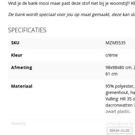
Vind je de bank mooi maar past deze stof niet bij je woonstijl? Kl
De bank wordt speciaal voor jou op maat gemaakt, deze kan 
SPECIFICATIES
SKU
MZM5535
Kleur
crème
Afmeting
98x98x80 cm. Zi
61 cm
Materiaal
95% polyester,
grenenhout, ha
Vulling: HR 35
dacronwatten 3
zwart plastic.
Overig
verkrijgbaar in
niet-vette vle
BEKIJK ALLES