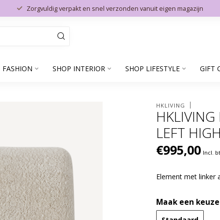
Zorgvuldig verpakt en snel verzonden vanuit eigen magazijn
 FASHION
SHOP INTERIOR
SHOP LIFESTYLE
GIFT 
HKLIVING
HKLIVING
LEFT HIG
€995,00
Incl. 
Element met linker 
Maak een keuze
Standaard