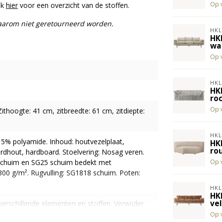
Op 
ik
hier
voor een overzicht van de stoffen.
daarom niet geretourneerd worden.
HKL
HK
wa
Op 
HKL
HK
roc
Op 
thoogte: 41 cm, zitbreedte: 61 cm, zitdiepte:
HKL
 5% polyamide. Inhoud: houtvezelplaat,
HK
ro
rdhout, hardboard. Stoelvering: Nosag veren.
Op 
 schuim en SG25 schuim bedekt met
00 g/m². Rugvulling: SG1818 schuim. Poten:
HKL
HK
ve
 verschillende elementen en stoffen. Verwijder
kken door voorzichtig te deppen met een
Op 