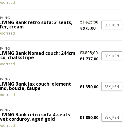
voorraad
IVING
€1.625,00
LIVING Bank retro sofa: 3-seats,
BEKIJKEN
fer, cream
€975,00
voorraad
IVING
€2.895,00
LIVING Bank Nomad couch: 244cm
BEKIJKEN
co, chalkstripe
€1.737,00
voorraad
IVING
LIVING Bank jax couch: element
€1.350,00
BEKIJKEN
und, boucle, taupe
voorraad
IVING
LIVING Bank retro sofa 4-seats
€1.850,00
BEKIJKEN
lvet corduroy, aged gold
voorraad