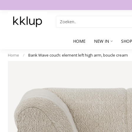
HOME
NEW IN
SHOP
Home
/
Bank Wave couch: element left high arm, boucle cream