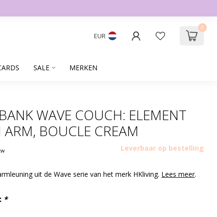
0
EUR
CARDS
SALE
MERKEN
 BANK WAVE COUCH: ELEMENT
H ARM, BOUCLE CREAM
Leverbaar op bestelling
btw
armleuning uit de Wave serie van het merk HKliving.
Lees meer
.
:
*