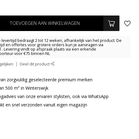
TOEVOEGEN AAN WINKELWAGEN
levertijd bedraagt 2 tot 12 weken, afhankelijk van het product. De
tijd en offertes voor grotere orders kun je aanvragen via
l
. Levering vindt op afspraak plaats via een erkende
orteur voor €75 binnen NL
elijken
Deel dit product
r van zorgvuldig geselecteerde premium merken
an 500 m² in Winterswijk
ingadvies van onze ervaren stylisten, ook via WhatsApp
akt en snel verzonden vanuit eigen magazijn