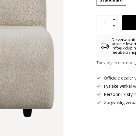
De verwachte 
actuele lever
info@kklup.n
meubeltransp
Toevoegen om te verg
Officiële deale
Fysieke winkel v
Persoonlijk styl
Zorgvuldig verp