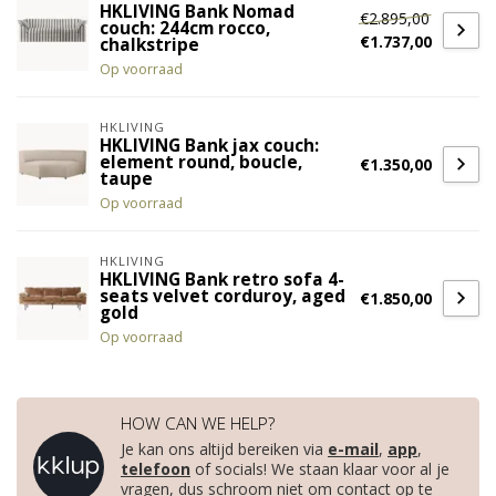
HKLIVING Bank Nomad
€2.895,00
couch: 244cm rocco,
€1.737,00
chalkstripe
Op voorraad
HKLIVING
HKLIVING Bank jax couch:
element round, boucle,
€1.350,00
taupe
Op voorraad
HKLIVING
HKLIVING Bank retro sofa 4-
seats velvet corduroy, aged
€1.850,00
gold
Op voorraad
HOW CAN WE HELP?
Je kan ons altijd bereiken via
e-mail
,
app
,
telefoon
of socials! We staan klaar voor al je
vragen, dus schroom niet om contact op te