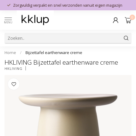
Zorgvuldig verpakt en snel verzonden vanuit eigen magazijn
0
MENU
Home
/
Bijzettafel earthenware creme
HKLIVING Bijzettafel earthenware creme
HKLIVING