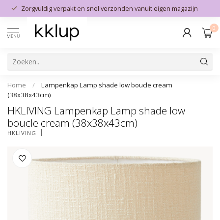
Zorgvuldig verpakt en snel verzonden vanuit eigen magazijn
0
MENU
Home
/
Lampenkap Lamp shade low boucle cream
(38x38x43cm)
HKLIVING Lampenkap Lamp shade low
boucle cream (38x38x43cm)
HKLIVING