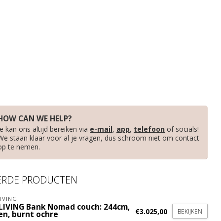
HOW CAN WE HELP?
Je kan ons altijd bereiken via
e-mail
,
app
,
telefoon
of socials!
We staan klaar voor al je vragen, dus schroom niet om contact
op te nemen.
ERDE PRODUCTEN
IVING
LIVING Bank Nomad couch: 244cm,
€3.025,00
BEKIJKEN
en, burnt ochre