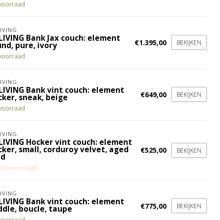
voorraad
IVING
LIVING Bank Jax couch: element
€1.395,00
BEKIJKEN
nd, pure, ivory
voorraad
IVING
LIVING Bank vint couch: element
€649,00
BEKIJKEN
cker, sneak, beige
voorraad
IVING
LIVING Hocker vint couch: element
ker, small, corduroy velvet, aged
€525,00
BEKIJKEN
ld
t op voorraad
IVING
LIVING Bank vint couch: element
€775,00
BEKIJKEN
ddle, boucle, taupe
voorraad