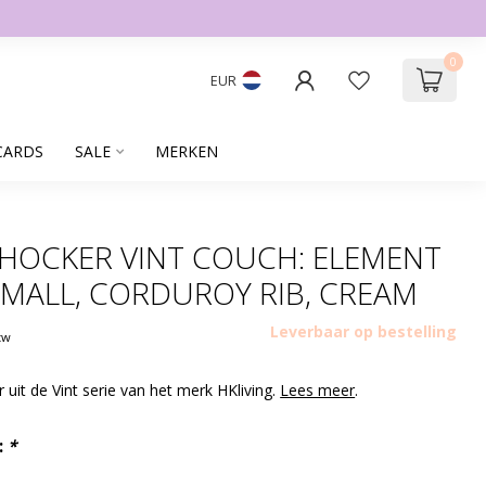
0
EUR
CARDS
SALE
MERKEN
 HOCKER VINT COUCH: ELEMENT
MALL, CORDUROY RIB, CREAM
Leverbaar op bestelling
btw
r uit de Vint serie van het merk HKliving.
Lees meer
.
:
*