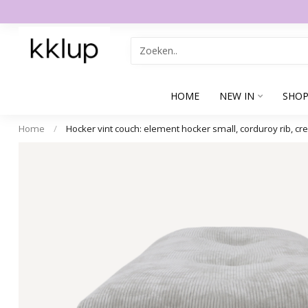
HOME
NEW IN
SHOP
Home
/
Hocker vint couch: element hocker small, corduroy rib, c