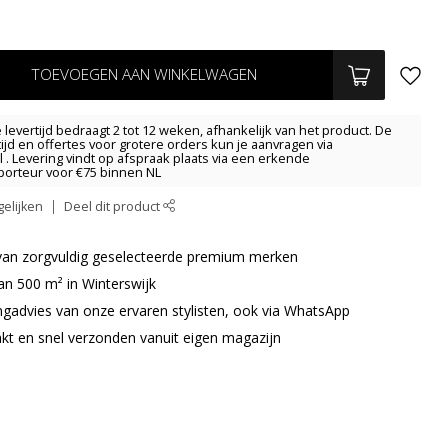
TOEVOEGEN AAN WINKELWAGEN
levertijd bedraagt 2 tot 12 weken, afhankelijk van het product. De
tijd en offertes voor grotere orders kun je aanvragen via
l
. Levering vindt op afspraak plaats via een erkende
orteur voor €75 binnen NL
elijken
Deel dit product
r van zorgvuldig geselecteerde premium merken
an 500 m² in Winterswijk
ingadvies van onze ervaren stylisten, ook via WhatsApp
akt en snel verzonden vanuit eigen magazijn