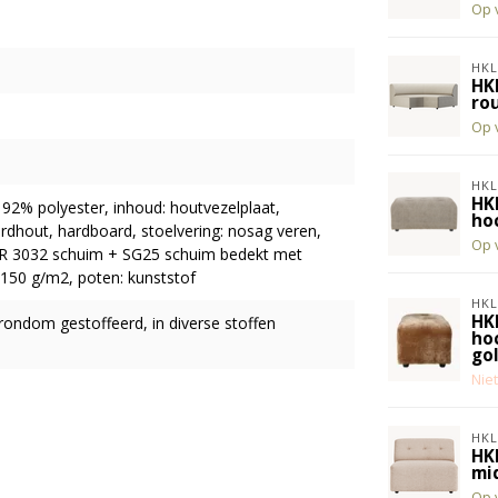
Op 
HKL
HK
rou
Op 
HKL
HK
 92% polyester, inhoud: houtvezelplaat,
ho
rdhout, hardboard, stoelvering: nosag veren,
Op 
: HR 3032 schuim + SG25 schuim bedekt met
150 g/m2, poten: kunststof
HKL
HK
rondom gestoffeerd, in diverse stoffen
hoc
go
Nie
HKL
HK
mi
Op 