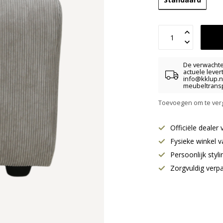
De verwachte 
actuele lever
info@kklup.n
meubeltransp
Toevoegen om te verg
Officiële deale
Fysieke winkel v
Persoonlijk styl
Zorgvuldig verp